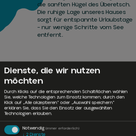
die sanften Hügel des Überetsch.
Die ruhige Lage unseres Hauses
sorgt für entspannte Urlaubstage
– nur wenige Schritte vom See
entfernt.
Dienste, die wir nutzen
möchten
Durch Klicks auf die entsprechenden Schaltflächen wählen
Das Haus am See
Sie, welche Technologien zum Einsatz kommen; durch den
Klick auf „Alle akzeptieren“ oder „Auswahl speichern“
a lake residence
jetzt buchen
erklären Sie, dass Sie den Einsatz der ausgewählten
Technologien erlauben.
Notwendig
(immer erforderlich)
↓
2
Dienste