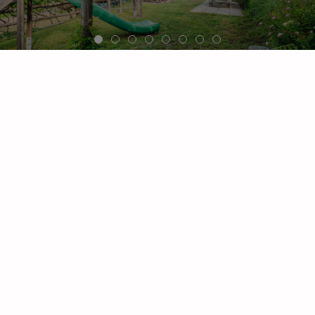
T
+39 320 1379703
|
info@kalterersee-residence.com
Lage und Anfahrt
Klughammer 9
I-39052 Kaltern
Südtirol - Italien
MwSt. IT02750720217
CIN IT021015B4DBKW8UNQ
© 2026
Impressum
-
Datenschutz
-
Cookies